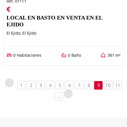
Ref. 01111
€
LOCAL EN BASTO EN VENTA EN EL
EJIDO
El Ejido, El Ejido
0 Habitaciones
0 Baño
381 m²
1
2
3
4
5
6
7
8
9
10
11
...