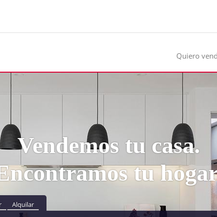
Quiero ven
Vendemos tu casa.
Encontramos tu hogar
r
Alquilar