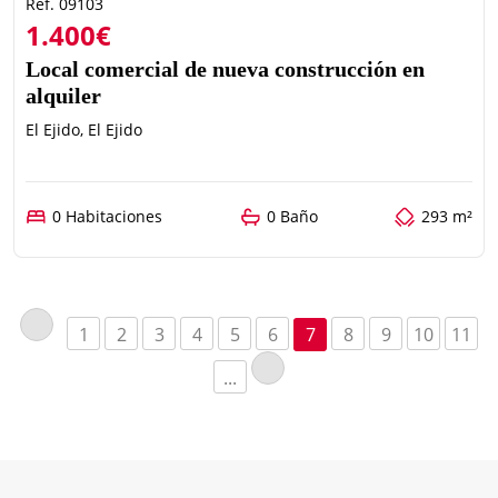
Ref. 09103
1.400€
Local comercial de nueva construcción en
alquiler
El Ejido, El Ejido
0 Habitaciones
0 Baño
293 m²
1
2
3
4
5
6
7
8
9
10
11
...