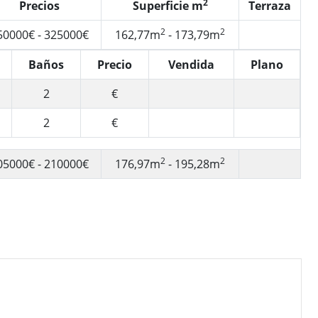
2
Precios
Superficie m
Terraza
2
2
50000€ - 325000€
162,77m
- 173,79m
Baños
Precio
Vendida
Plano
2
€
2
€
2
2
05000€ - 210000€
176,97m
- 195,28m