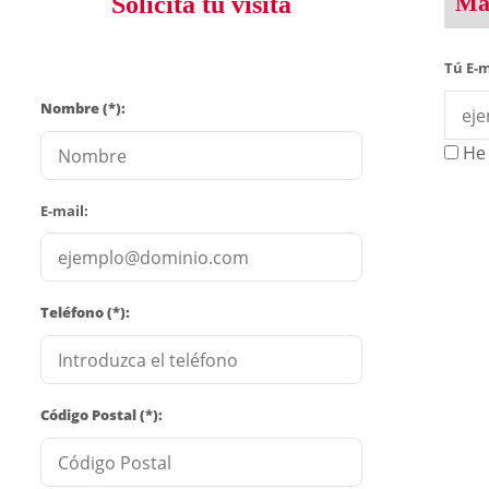
Man
Solicita tu visita
Tú E-m
Nombre (*):
He 
E-mail:
Teléfono (*):
Código Postal (*):