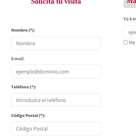
Man
Solicita tu visita
Tú E-m
Nombre (*):
He 
E-mail:
Teléfono (*):
Código Postal (*):