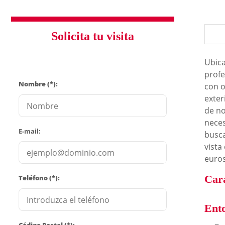
Solicita tu visita
Ubica
profe
Nombre (*):
con o
exter
de no
neces
E-mail:
busca
vista
euro
Cara
Teléfono (*):
Ent