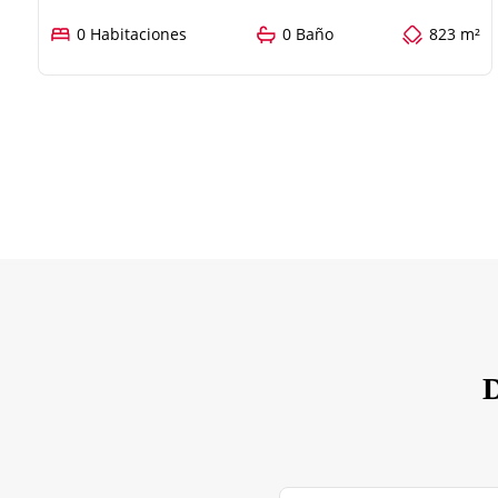
0 Habitaciones
0 Baño
823 m²
D