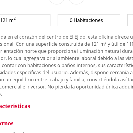
2
121 m
0 Habitaciones
da en el corazón del centro de El Ejido, esta oficina ofrece 
sional. Con una superficie construida de 121 m² y útil de 1
rientación norte que proporciona iluminación natural dura
ior, lo cual agrega valor al ambiente laboral debido a las v
 contar con habitaciones o baños internos, sus característ
idades específicas del usuario. Además, dispone cercanía a 
n un equilibrio entre trabajo y familia; convirtiéndola así
 comercial e inversor. No pierda la oportunidad única adqui
s.
cterísticas
ornos