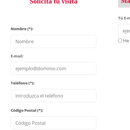
Man
Solicita tu visita
Tú E-m
Nombre (*):
He 
E-mail:
Teléfono (*):
Código Postal (*):