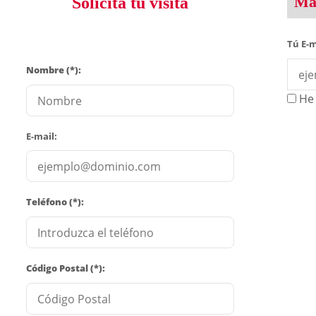
Man
Solicita tu visita
Tú E-m
Nombre (*):
He 
E-mail:
Teléfono (*):
Código Postal (*):