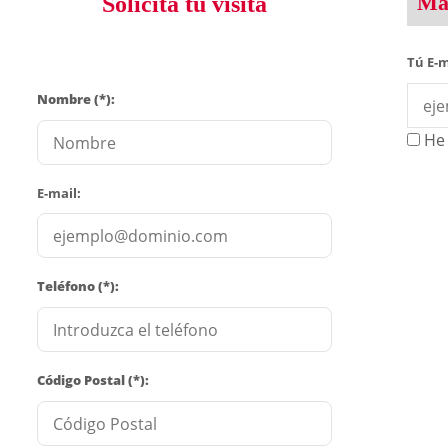
Man
Solicita tu visita
Tú E-m
Nombre (*):
He 
E-mail:
Teléfono (*):
Código Postal (*):