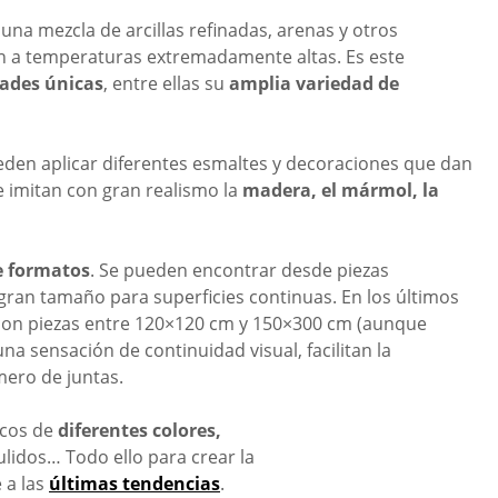
 una mezcla de arcillas refinadas, arenas y otros
en a temperaturas extremadamente altas. Es este
ades únicas
, entre ellas su
amplia variedad de
pueden aplicar diferentes esmaltes y decoraciones que dan
e imitan
con gran realismo la
madera, el mármol, la
e formatos
. Se pueden encontrar desde piezas
ran tamaño para superficies continuas. En los últimos
 con piezas entre 120×120 cm y 150×300 cm (aunque
 sensación de continuidad visual, facilitan la
úmero de juntas.
icos de
diferentes colores,
pulidos… Todo ello para crear la
 a las
últimas tendencias
.