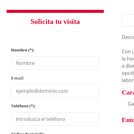
Solicita tu visita
Descu
Nombre (*):
Con u
la ho
a div
opció
E-mail:
labor
Cara
Ga
Teléfono (*):
Ent