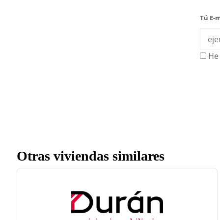
Tú E-m
He 
Otras viviendas similares