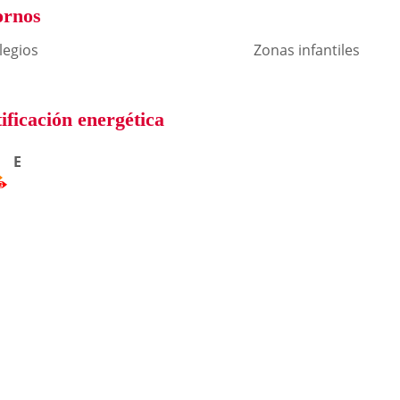
ornos
legios
Zonas infantiles
ificación energética
E