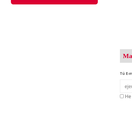
Man
Tú E-m
He 