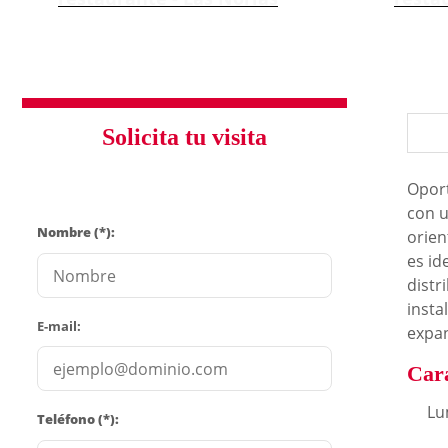
Solicita tu visita
Oport
con u
Nombre (*):
orien
es id
distr
insta
E-mail:
expan
Cara
Lu
Teléfono (*):