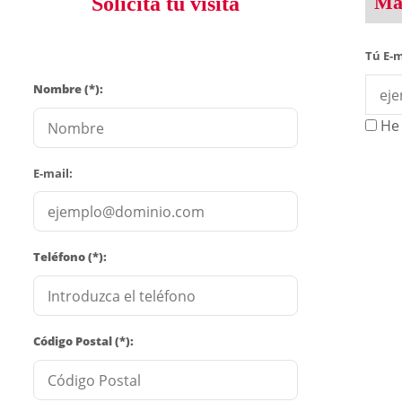
Man
Solicita tu visita
Tú E-m
Nombre (*):
He 
E-mail:
Teléfono (*):
Código Postal (*):