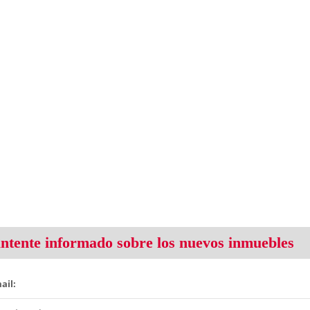
tente informado sobre los nuevos inmuebles
ail: