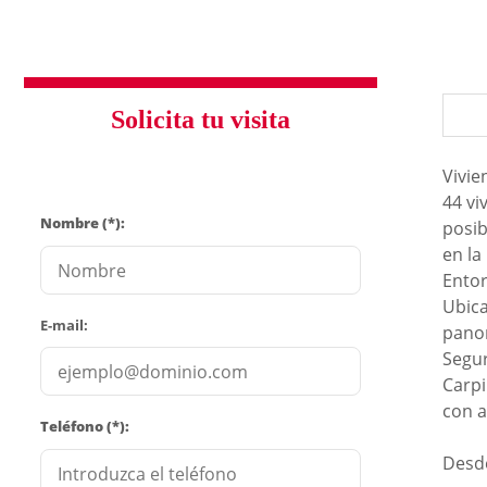
Solicita tu visita
Vivie
44 vi
Nombre (*):
posib
en la
Ento
Ubica
E-mail:
panor
Segur
Carpi
con a
Teléfono (*):
Desd