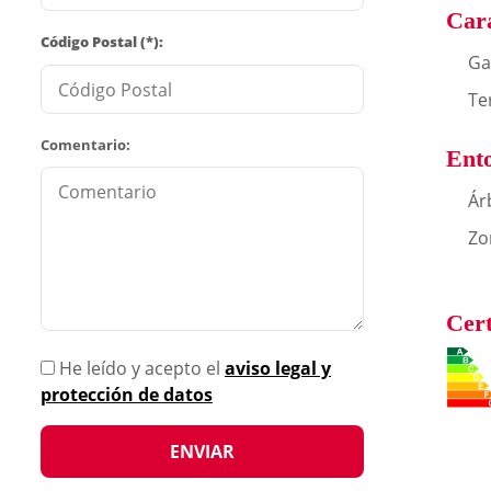
Cara
Código Postal (*):
Ga
Te
Comentario:
Ent
Ár
Zo
Cert
He leído y acepto el
aviso legal y
protección de datos