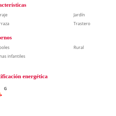
cterísticas
raje
Jardín
rraza
Trastero
ornos
boles
Rural
nas infantiles
ificación energética
G