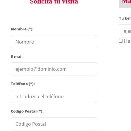
Man
Solicita tu visita
Tú E-m
Nombre (*):
He 
E-mail:
Teléfono (*):
Código Postal (*):